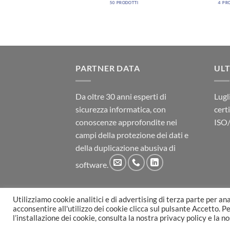
50 PRODOTTI
4 PR
PARTNER DATA
UL
Da oltre 30 anni esperti di
Lugl
sicurezza informatica, con
cert
conoscenze approfondite nei
ISO
campi della protezione dei dati e
della duplicazione abusiva di
software.
Utilizziamo cookie analitici e di advertising di terza parte per ana
POLITICA SGI
CERTIFICAZIONI
CONDIZIONI D
acconsentire all'utilizzo dei cookie clicca sul pulsante Accetto. 
Copyright 2026 ©
Partner Data
| P. IVA 075063
l’installazione dei cookie, consulta la nostra privacy policy e la n