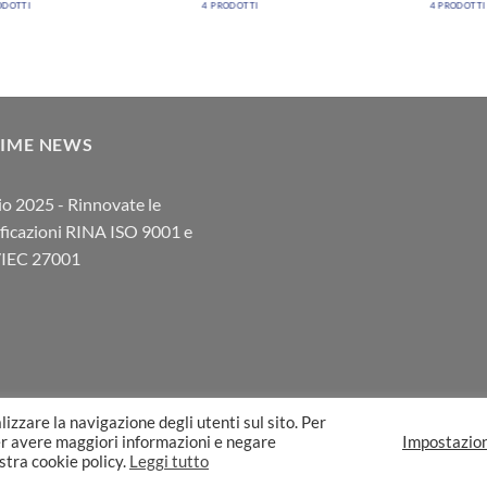
ODOTTI
4 PRODOTTI
4 PRODOTTI
TIME NEWS
io 2025 - Rinnovate le
ificazioni RINA ISO 9001 e
/IEC 27001
lizzare la navigazione degli utenti sul sito. Per
I VENDITA
NOTE LEGALI
PRIVACY
COOKIE
CONTATTI
Per avere maggiori informazioni e negare
Impostazio
30153 | Built by B2T
ostra cookie policy.
Leggi tutto