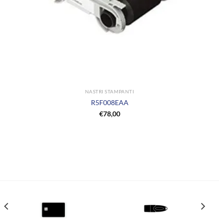
NASTRI STAMPANTI
R5F008EAA
€
78,00