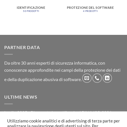
IDENTIFICAZIONE
PROTEZIONE DEL SOFTWARE
50 PRODOTTI
4 PRODOTTI
PARTNER DATA
Da oltre 30 anni esperti di sicurezza informatica, con
conoscenze approfondite nei campi della protezione dei dati
e della duplicazione abusiva di software.
ULTIME NEWS
Luglio 2025 - Rinnovate le certificazioni RINA ISO 9001 e
ISO/IEC 27001
Utilizziamo cookie analitici e di advertising di terza parte per
analizzare la navigazione degli utenti sul sito. Per