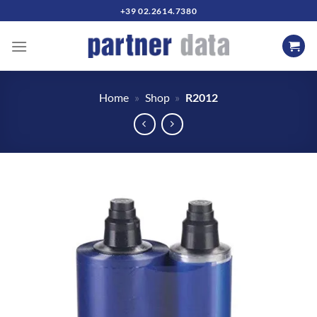
Salta
+39 02.2614.7380
ai
contenuti
Home
»
Shop
»
R2012