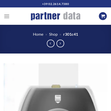
Salta
+39 02.2614.7380
ai
contenuti
Home
»
Shop
»
r301c41