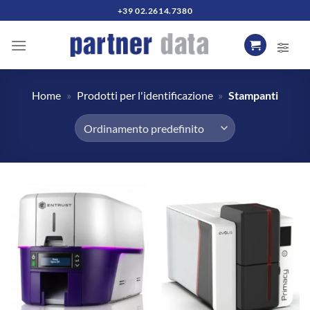
Salta
+39 02.2614.7380
ai
contenuti
Home
»
Prodotti per l'identificazione
»
Stampanti